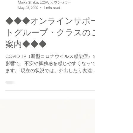
Maika Shaku, LCSW カウンセラー
May 25, 2020
4 min read
◆◆◆オンラインサポー
トグループ・クラスのご
案内◆◆◆
COVID-19（新型コロナウイルス感染症）の
影響で、不安や孤独感を感じやすくなってい
ます。 現在の状況では、外出したり友達に
会ったりといった、今まで当たり前に出来た
気分転換やサポートが出来にくくなっており
ます。 不安、ストレス、家族関係、子育
て、しつけ、産後などに関して、...