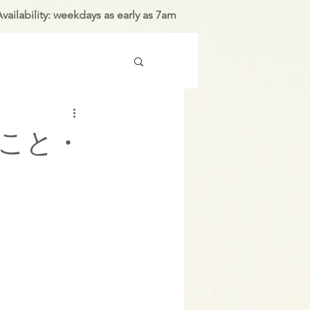
vailability: weekdays as early as 7am
こと・