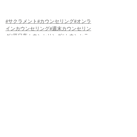
#サクラメント
#カウンセリング
#オンラ
インカウンセリング
#週末カウンセリン
グ
#平日夜カウンセリング
#カウンセラ
ー
#守秘義務
#うつ
#産後うつ
#不安
#産後
不安
#妊娠
#妊娠中うつ
#気分の浮き沈み
#孤独
#国際結婚
#人間関係
#移民
#留学
#
異文化
#子供
#子育て
#孤育て#サポート#
グループ
#ウェビナー
#counseling
#onlinecounseling
, 
#Japanesetherapist
#counselinginSacra
mento
#therapyinSacramento
#Postpartu
mDepression
#depression
#Postpartum
Anxiety
#MoodSwings
#children
#parenti
ng