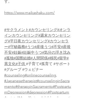
す。 
https://www.maikashaku.com/
#サクラメント
#カウンセリング
#オンラ
インカウンセリング
#週末カウンセリン
グ
#平日夜カウンセリング
#カウンセラ
ー
#守秘義務
#うつ
#産後うつ
#不安
#産後
不安
#妊娠
#妊娠中うつ
#気分の浮き沈み
#孤独
#国際結婚
#人間関係
#移民
#留学
#
異文化
#子供
#子育て
#孤育て #サポート 
#グループ
#ウェビナー
#counseling
#onlinecounseling
, 
#Japanesetherapist
#counselinginSacra
mento
#therapyinSacramento
#Postpartu
mDepression
#depression
#Postpartum
Anxiety
#MoodSwings
#children
#parenti
ng